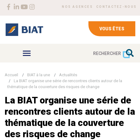
Aller au contenu principal
Menu Header top right
Social menu
NOS AGENCES
CONTACTEZ-NOUS
VOUS ÊTES
RECHERCHER
Accueil
BIAT à la une
Actualités
La BIAT organise une série de rencontres clients autour de la
thématique de la couverture des risques de change
La BIAT organise une série de
rencontres clients autour de la
thématique de la couverture
des risques de change