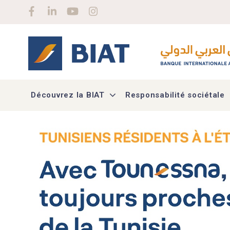
Aller au contenu principal
Social menu
Découvrez la BIAT
Responsabilité sociétale