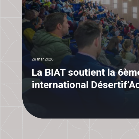
28 mar 2026
La BIAT soutient la 6è
international Désertif’A