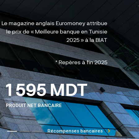
Le magazine anglais Euromoney attribue
le prix de « Meilleure banque en Tunisie
2025 » à la BIAT
* Repères à fin 2025
1 595 MDT
13 
PRODUIT NET BANCAIRE
ENCOURS DE 
Récompenses bancaires