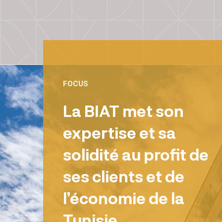
FOCUS
La BIAT met son
expertise et sa
solidité au profit de
ses clients et de
l’économie de la
Tunisie