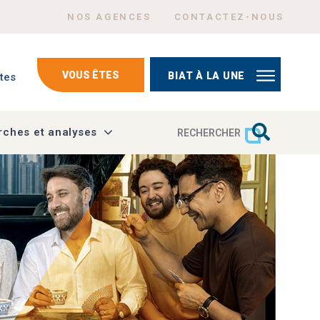
Menu Header top right
NOS AGENCES
CONTACTEZ-NOUS
mptes
VOUS ÊTES
BIAT À LA UNE
tes
ches et analyses
RECHERCHER