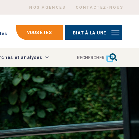
Menu Header top right
NOS AGENCES
CONTACTEZ-NOUS
mptes
VOUS ÊTES
BIAT À LA UNE
tes
ches et analyses
RECHERCHER