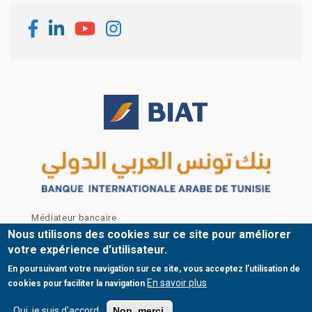
Footer menu
Médiateur bancaire
Mentions légales
Nous utilisons des cookies sur ce site pour améliorer
Nous contacter
votre expérience d'utilisateur.
Plan du site
En poursuivant votre navigation sur ce site, vous acceptez l’utilisation de
© Copyright BIAT 2024
En savoir plus
cookies pour faciliter la navigation
Oui, je suis d'accord
Non, merci.