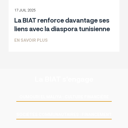
17 JUIL 2025
La BIAT renforce davantage ses
liens avec la diaspora tunisienne
SUR LA BIAT RENFORCE DAVANTAGE SE
EN SAVOIR PLUS
La BIAT s'engage
Menu L’essentiel de la BIAT
OUMOURI EL MALIYA : CULTURE FINANCIÈRE
SOCIÉTÉS COMMUNAUTAIRES : FINANCEMENT