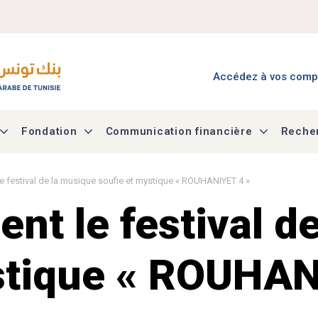
Menu Accès à mes co
Accédez à vos comp
Fondation
Communication financière
Recher
le festival de la musique soufie et mystique « ROUHANIYET 4 »
ent le festival d
stique « ROUHAN