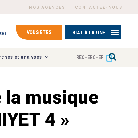
Menu Header top right
NOS AGENCES
CONTACTEZ-NOUS
mptes
VOUS ÊTES
BIAT À LA UNE
tes
ches et analyses
RECHERCHER
e la musique
IYET 4 »