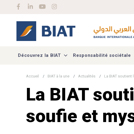
Aller au contenu principal
Social menu
Découvrez la BIAT
Responsabilité sociétale
Accueil
BIAT à la une
Actualités
La BIAT soutient 
La BIAT souti
soufie et my