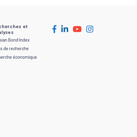
cherches et
alyses
sian Bond Index
s de recherche
herche économique