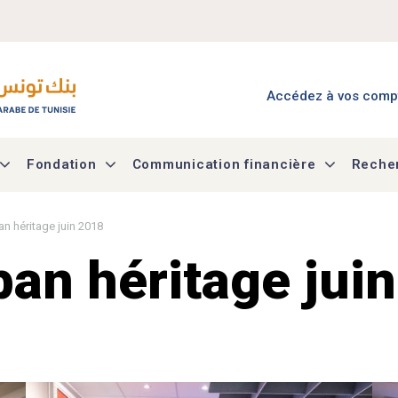
Menu Accès à mes co
Accédez à vos comp
Fondation
Communication financière
Recher
n héritage juin 2018
ban héritage jui