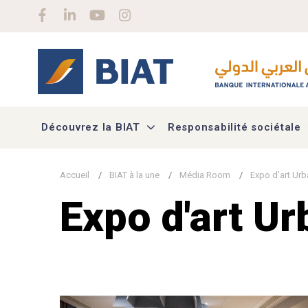
Aller au contenu principal
Social menu
Découvrez la BIAT
Responsabilité sociétale
Accueil
BIAT à la une
Média Room
Expo d'art Urba
Expo d'art Ur