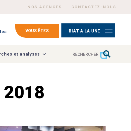
Menu Header top right
NOS AGENCES
CONTACTEZ-NOUS
mptes
VOUS ÊTES
BIAT À LA UNE
tes
ches et analyses
RECHERCHER
n 2018