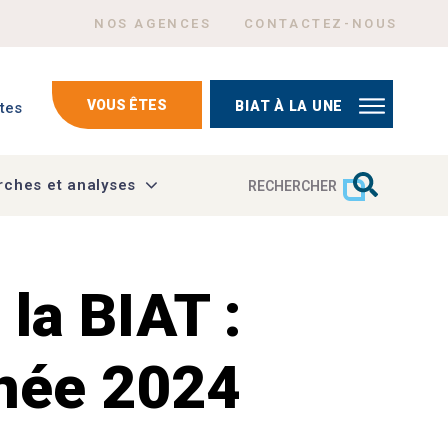
Menu Header top right
NOS AGENCES
CONTACTEZ-NOUS
mptes
VOUS ÊTES
BIAT À LA UNE
tes
ches et analyses
RECHERCHER
la BIAT :
nnée 2024