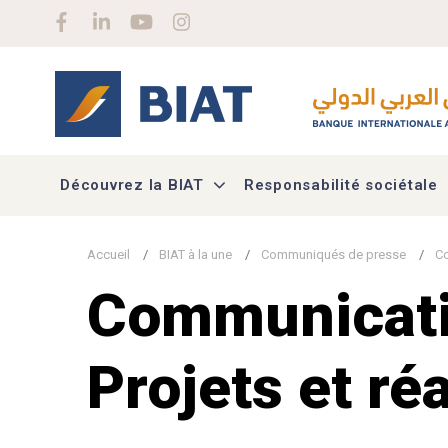
Aller au contenu principal
Social menu
Découvrez la BIAT
Responsabilité sociétale
Accueil
BIAT à la une
Communiqués de presse
Co
Communicatio
Projets et ré