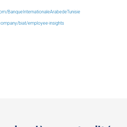
om/BanqueInternationaleArabedeTunisie
/company/biat/employee-insights