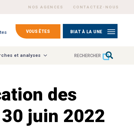
Menu Header top right
NOS AGENCES
CONTACTEZ-NOUS
mptes
VOUS ÊTES
BIAT À LA UNE
tes
ches et analyses
RECHERCHER
ation des
u 30 juin 2022