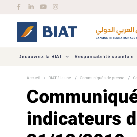
Aller au contenu principal
Social menu
Découvrez la BIAT
Responsabilité sociétale
Accueil
BIAT à la une
Communiqués de presse
Co
Communiqué f
indicateurs d