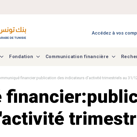
Menu Accès à mes co
Accédez à vos comp
Fondation
Communication financière
Recher
mmuniqué financier:publication des indicateurs d'activité trimestriels au 31/
inancier:public
'activité trimestr