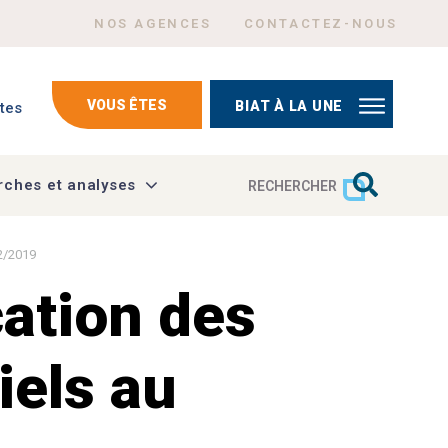
Menu Header top right
NOS AGENCES
CONTACTEZ-NOUS
mptes
VOUS ÊTES
BIAT À LA UNE
tes
ches et analyses
RECHERCHER
12/2019
ation des
iels au