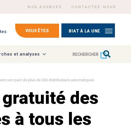
Menu Header top right
NOS AGENCES
CONTACTEZ-NOUS
mptes
VOUS ÊTES
BIAT À LA UNE
tes
ches et analyses
RECHERCHER
ravers son parc de plus de 260 distributeurs automatiques
 gratuité des
s à tous les