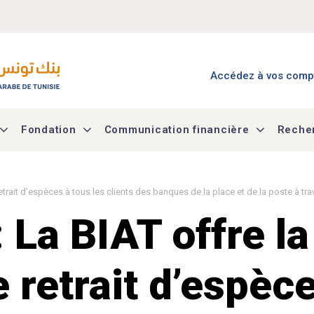
Menu Accès à mes co
Accédez à vos comp
Fondation
Communication financière
Recher
retrait d’espèces à tous les clients des banques de la place et de la poste à t
 La BIAT offre la
 retrait d’espèce