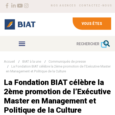
Aller au contenu principal
Menu Header top right
Social menu
NOS AGENCES
CONTACTEZ-NOUS
VOUS ÊTES
RECHERCHER
Accueil
BIAT à la une
Communiqués de presse
La Fondation BIAT célèbre la 2ème promotion de l’Exécutive Master
en Management et Politique de la Culture
La Fondation BIAT célèbre la
2ème promotion de l’Exécutive
Master en Management et
Politique de la Culture