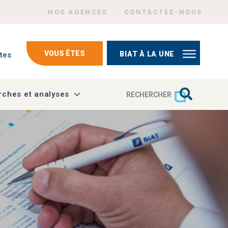
Menu Header top right
NOS AGENCES
CONTACTEZ-NOUS
mptes
VOUS ÊTES
BIAT À LA UNE
tes
ches et analyses
RECHERCHER