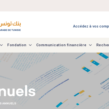
Menu Accès à mes co
Accédez à vos comp
Fondation
Communication financière
Recher
nuels
S ANNUELS