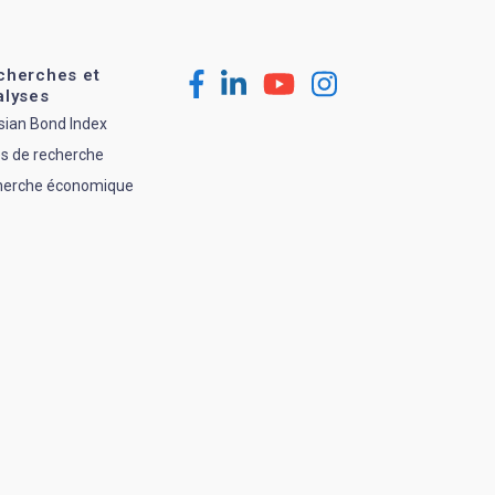
cherches et
alyses
sian Bond Index
s de recherche
herche économique